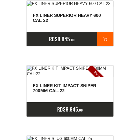
Valorado
con
FX LINER SUPERIOR HEAVY 600
5.00
de 5
CAL 22
RD$
8,845
00
E
x
is
t
n
c
ia
s
g
o
t
a
d
a
e
a
s
FX LINER KIT IMPACT SNIPER
700MM CAL:22
RD$
8,845
00