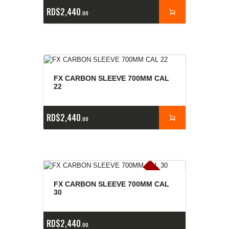
RD$
2,440
00
FX CARBON SLEEVE 700MM CAL
22
RD$
2,440
00
E
x
is
t
n
c
ia
s
g
o
t
a
d
a
e
a
s
FX CARBON SLEEVE 700MM CAL
30
RD$
2,440
00