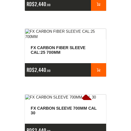
RD$
2,440
00
FX CARBON FIBER SLEEVE
CAL:25 700MM
RD$
2,440
00
E
x
is
t
n
c
ia
s
g
o
t
a
d
a
e
a
s
FX CARBON SLEEVE 700MM CAL
30
RD$
2,440