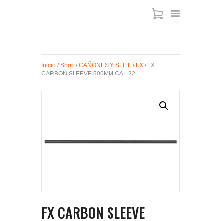
ARMAS DE AIRE
Inicio
/
Shop
/
CAÑONES Y SLIFF
/
FX
/ FX
CARBON SLEEVE 500MM CAL 22
MIRAS
MUNICIONES
SABER TACTICAL
ACCESORIOS
TIENDA
FX CARBON SLEEVE