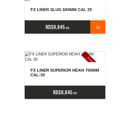
FX LINER SLUG 600MM CAL 25
RD$
8,845
00
E
x
is
t
n
c
ia
s
g
o
t
a
d
a
e
a
s
FX LINER SUPERIOR HEAVI 700MM
CAL:30
RD$
8,845
00