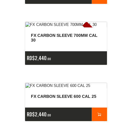
E
x
is
t
n
c
ia
s
g
o
t
a
d
a
e
a
s
FX CARBON SLEEVE 700MM CAL
30
RD$
2,440
00
FX CARBON SLEEVE 600 CAL 25
RD$
2,440
00