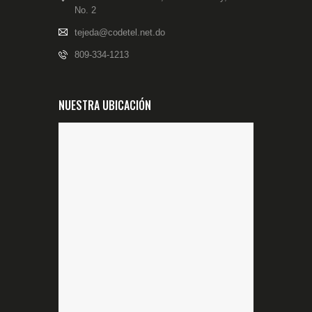
No. 2
tejeda@codetel.net.do
809-334-1213
NUESTRA UBICACIÓN