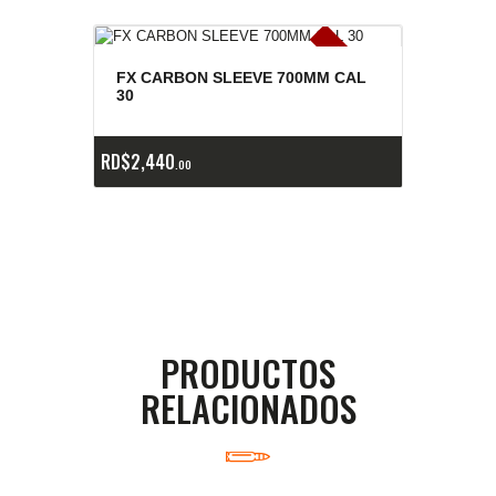
E
x
is
t
n
c
ia
s
g
o
t
a
d
a
e
a
s
FX CARBON SLEEVE 700MM CAL
30
RD$
2,440
00
PRODUCTOS
RELACIONADOS