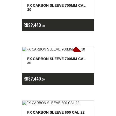
E
x
is
t
n
c
ia
s
g
o
t
a
d
a
e
a
s
FX CARBON SLEEVE 700MM CAL
30
RD$
2,440
00
E
x
is
t
n
c
ia
s
g
o
t
a
d
a
e
a
s
FX CARBON SLEEVE 700MM CAL
30
RD$
2,440
00
FX CARBON SLEEVE 600 CAL 22