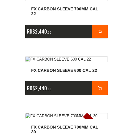
FX CARBON SLEEVE 700MM CAL
22
RD$
2,440
00
FX CARBON SLEEVE 600 CAL 22
RD$
2,440
00
E
x
is
t
n
c
ia
s
g
o
t
a
d
a
e
a
s
FX CARBON SLEEVE 700MM CAL
30