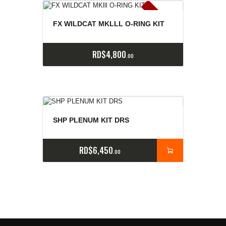
E
x
is
t
n
c
ia
s
g
o
t
a
d
a
e
a
s
FX WILDCAT MKLLL O-RING KIT
RD$
4,800
00
SHP PLENUM KIT DRS
RD$
6,450
00