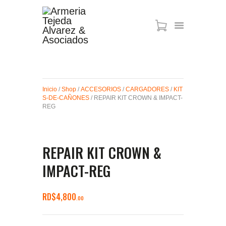
ARMAS DE AIRE
MIRAS
Inicio
/
Shop
/
ACCESORIOS
/
CARGADORES
/
KIT
MUNICIONES
S-DE-CAÑONES
/ REPAIR KIT CROWN & IMPACT-
SABER TACTICAL
REG
ACCESORIOS
TIENDA
REPAIR KIT CROWN &
IMPACT-REG
RD$
4,800
00