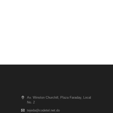
Av. Winston Churchill, Plaza Faraday, Local
No. 2
tejeda@codetel.net.do