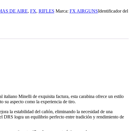
AS DE AIRE
,
FX
,
RIFLES
Marca:
FX AIRGUNS
Identificador del
aliano Minelli de exquisita factura, esta carabina ofrece un estilo
nto su aspecto como la experiencia de tiro.
ejora la estabilidad del cañón, eliminando la necesidad de una
l DRS logra un equilibrio perfecto entre tradición y rendimiento de