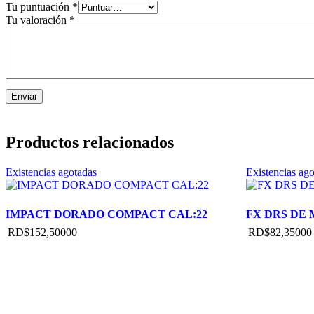
Tu puntuación
*
Tu valoración
*
Productos relacionados
Existencias agotadas
Existencias ag
IMPACT DORADO COMPACT CAL:22
FX DRS DE
RD$
152,500
00
RD$
82,350
00