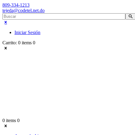
809-334-1213
tejeda@codetel.net.do
Iniciar Sesión
Carrito:
0 items
0
0 items
0