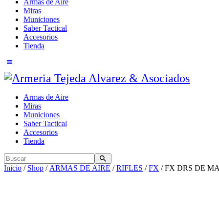
Armas de Aire
Miras
Municiones
Saber Tactical
Accesorios
Tienda
Armas de Aire
Miras
Municiones
Saber Tactical
Accesorios
Tienda
Inicio
/
Shop
/
ARMAS DE AIRE
/
RIFLES
/
FX
/ FX DRS DE M