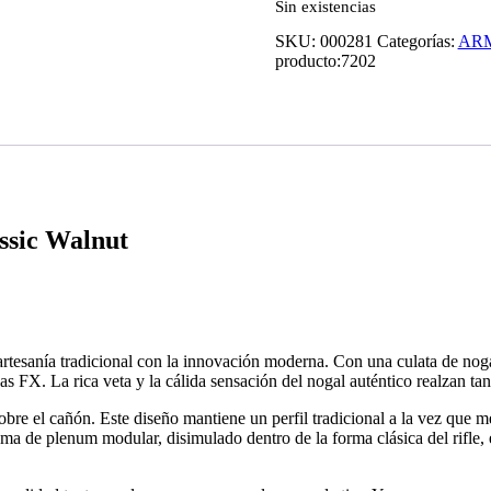
Sin existencias
SKU:
000281
Categorías:
ARM
producto:
7202
ssic Walnut
anía tradicional con la innovación moderna. Con una culata de nogal it
nas FX. La rica veta y la cálida sensación del nogal auténtico realzan ta
bre el cañón. Este diseño mantiene un perfil tradicional a la vez que m
a de plenum modular, disimulado dentro de la forma clásica del rifle, e