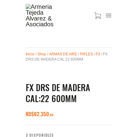
ARMAS DE AIRE
MIRAS
Inicio
/
Shop
/
ARMAS DE AIRE
/
RIFLES
/
FX
/ FX
MUNICIONES
DRS DE MADERA CAL:22 600MM
SABER TACTICAL
ACCESORIOS
TIENDA
FX DRS DE MADERA
CAL:22 600MM
RD$
82,350
00
3 DISPONIBLES