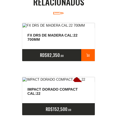
RELACIONADOS
FX DRS DE MADERA CAL:22
700MM
RD$
82,350
00
E
x
is
t
n
c
ia
s
g
o
t
a
d
a
e
a
s
IMPACT DORADO COMPACT
CAL:22
RD$
152,500
00