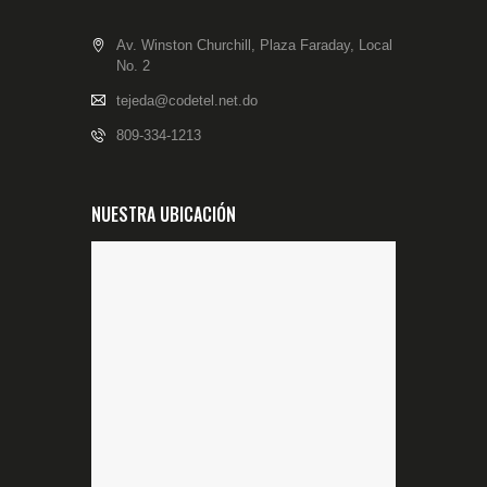
Av. Winston Churchill, Plaza Faraday, Local
No. 2
tejeda@codetel.net.do
809-334-1213
NUESTRA UBICACIÓN