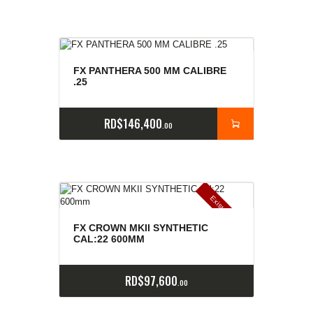
FX PANTHERA 500 MM CALIBRE
.25
RD$
146,400
00
E
x
is
t
n
c
ia
s
g
o
t
a
d
a
e
a
s
FX CROWN MKII SYNTHETIC
CAL:22 600MM
RD$
97,600
00