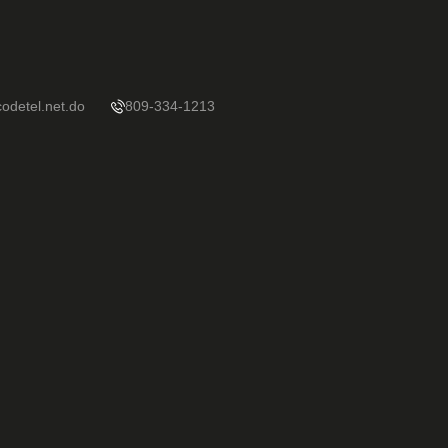
odetel.net.do
809-334-1213