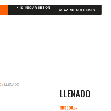
ARMAS DE AIRE
INICIAR SESIÓN
CARRITO:
0 ITEMS
0
MIRAS
MUNICIONES
SABER TACTICAL
ACCESORIOS
TIENDA
C
/ LLENADO
LLENADO
RD$
300
00