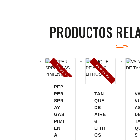
PRODUCTOS REL
E
x
is
t
n
c
ia
s
g
o
t
a
d
a
E
x
is
t
n
c
ia
s
g
o
t
a
d
a
e
a
s
e
a
s
PEP
PER
TAN
V
SPR
QUE
V
AY
DE
A
GAS
AIRE
D
PIMI
6
T
ENT
LITR
Q
A
OS
S