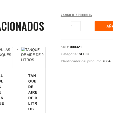
74950 DISPONIBLES
ACIONADOS
AÑ
SKU:
000321
Categoría:
SEFIC
Identificador del producto:
7684
AL
TAN
UL
QUE
S
DE
E
AIRE
AN
DE 9
UE
LITR
OS