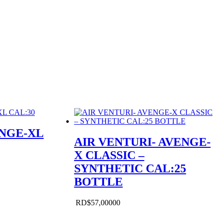
NGE-XL
AIR VENTURI- AVENGE-
X CLASSIC –
SYNTHETIC CAL:25
BOTTLE
RD$
57,000
00