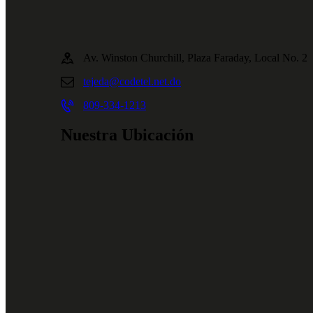
Av. Winston Churchill, Plaza Faraday, Local No. 2
tejeda@codetel.net.do
809-334-1213
Nuestra Ubicación