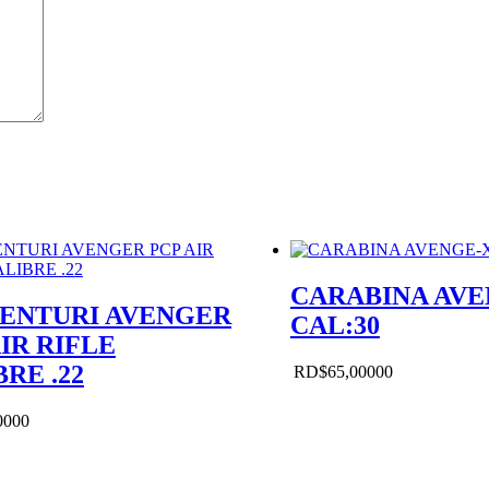
CARABINA AVE
VENTURI AVENGER
CAL:30
IR RIFLE
RE .22
RD$
65,000
00
00
00