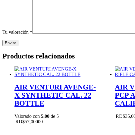
Tu valoración
*
Productos relacionados
AIR VENTURI AVENGE-
AIR 
X SYNTHETIC CAL. 22
PCP A
BOTTLE
CALIB
Valorado con
5.00
de 5
RD$
35,0
RD$
57,000
00