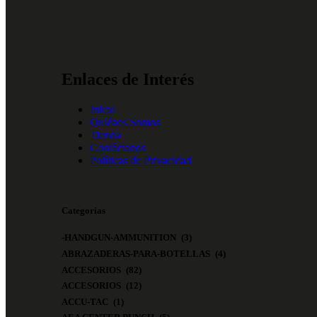
Enlaces de Interés
Inicio
Quiénes Somos
Tienda
Contáctanos
Políticas de Privacidad
Categorías
-HANDGUN-AMMUNITION
(3)
ABRAZADERAS-PARA-BOTELLAS
(4)
ACCESORIOS
(82)
ACCESORIOS
(12)
ACCU-TAC
(1)