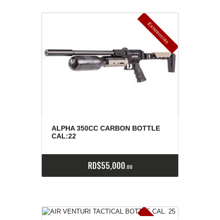
E
x
is
t
n
c
ia
s
g
o
t
a
d
a
e
a
s
ALPHA 350CC CARBON BOTTLE
CAL:22
RD$
55,000
00