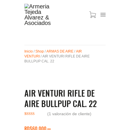
ARMAS DE AIRE
MIRAS
Inicio
/
Shop
/
ARMAS DE AIRE
/
AIR
MUNICIONES
VENTURI
/ AIR VENTURI RIFLE DE AIRE
SABER TACTICAL
BULLPUP CAL. 22
ACCESORIOS
TIENDA
AIR VENTURI RIFLE DE
AIRE BULLPUP CAL. 22
(
1
valoración de cliente)
Valorado
1
con
4.00
de 5 en
RD$
60,000
00