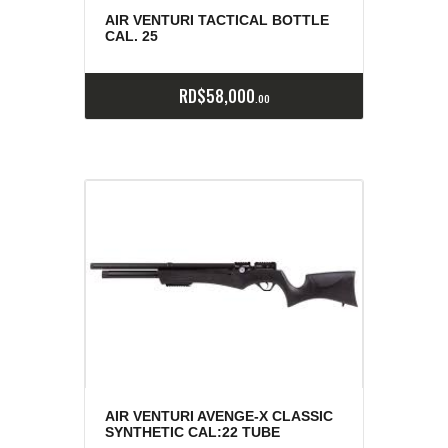
E
x
is
t
n
c
ia
s
g
o
t
a
d
a
e
a
s
AIR VENTURI TACTICAL BOTTLE
CAL. 25
RD$
58,000
00
AIR VENTURI AVENGE-X CLASSIC
SYNTHETIC CAL:22 TUBE