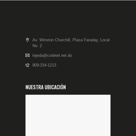
Av. Winston Churchill, Plaza Faraday, Local
No. 2
tejeda@codetel.net.do
809-334-1213
NUESTRA UBICACIÓN