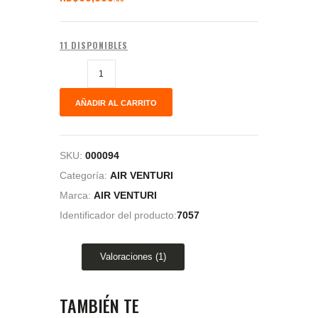
base a
valoració
n de un
cliente
11 DISPONIBLES
AÑADIR AL CARRITO
SKU:
000094
Categoría:
AIR VENTURI
Marca:
AIR VENTURI
Identificador del producto:
7057
Valoraciones (1)
TAMBIÉN TE