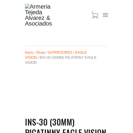
ARMAS DE AIRE
MIRAS
Inicio
/
Shop
/
SUPRESORES
/
EAGLE
MUNICIONES
VISION
/ INS-30 (30MM) PICATINNY EAGLE
SABER TACTICAL
VISION
ACCESORIOS
TIENDA
INS-30 (30MM)
PICATINNY EAGLE VISION