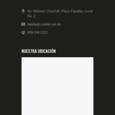
Av. Winston Churchill, Plaza Faraday, Local
No. 2
tejeda@codetel.net.do
809-334-1213
NUESTRA UBICACIÓN