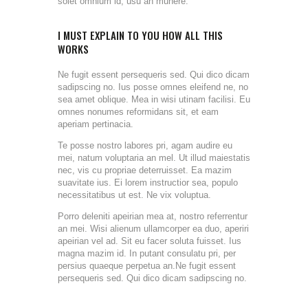
solet omnium id, usu an munere.
I MUST EXPLAIN TO YOU HOW ALL THIS
WORKS
Ne fugit essent persequeris sed. Qui dico dicam
sadipscing no. Ius posse omnes eleifend ne, no
sea amet oblique. Mea in wisi utinam facilisi. Eu
omnes nonumes reformidans sit, et eam
aperiam pertinacia.
Te posse nostro labores pri, agam audire eu
mei, natum voluptaria an mel. Ut illud maiestatis
nec, vis cu propriae deterruisset. Ea mazim
suavitate ius. Ei lorem instructior sea, populo
necessitatibus ut est. Ne vix voluptua.
Porro deleniti apeirian mea at, nostro referrentur
an mei. Wisi alienum ullamcorper ea duo, aperiri
apeirian vel ad. Sit eu facer soluta fuisset. Ius
magna mazim id. In putant consulatu pri, per
persius quaeque perpetua an.Ne fugit essent
persequeris sed. Qui dico dicam sadipscing no.