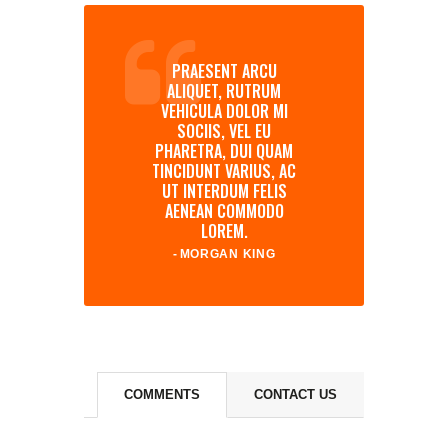
PRAESENT ARCU
ALIQUET, RUTRUM
VEHICULA DOLOR MI
SOCIIS, VEL EU
PHARETRA, DUI QUAM
TINCIDUNT VARIUS, AC
UT INTERDUM FELIS
AENEAN COMMODO
LOREM.
MORGAN KING
COMMENTS
CONTACT US