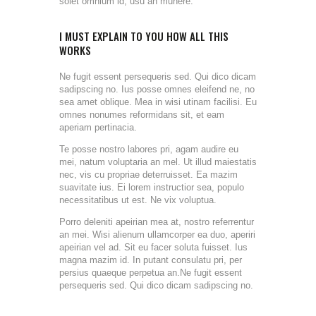
solet omnium id, usu an munere.
I MUST EXPLAIN TO YOU HOW ALL THIS
WORKS
Ne fugit essent persequeris sed. Qui dico dicam
sadipscing no. Ius posse omnes eleifend ne, no
sea amet oblique. Mea in wisi utinam facilisi. Eu
omnes nonumes reformidans sit, et eam
aperiam pertinacia.
Te posse nostro labores pri, agam audire eu
mei, natum voluptaria an mel. Ut illud maiestatis
nec, vis cu propriae deterruisset. Ea mazim
suavitate ius. Ei lorem instructior sea, populo
necessitatibus ut est. Ne vix voluptua.
Porro deleniti apeirian mea at, nostro referrentur
an mei. Wisi alienum ullamcorper ea duo, aperiri
apeirian vel ad. Sit eu facer soluta fuisset. Ius
magna mazim id. In putant consulatu pri, per
persius quaeque perpetua an.Ne fugit essent
persequeris sed. Qui dico dicam sadipscing no.