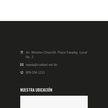
Av. Winston Churchill, Plaza Faraday, Local
No. 2
tejeda@codetel.net.do
809-334-1213
NUESTRA UBICACIÓN