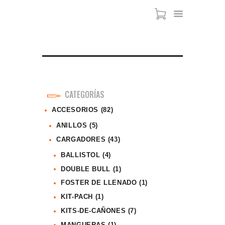
ARMAS DE AIRE
MIRAS
MUNICIONES
CATEGORÍAS
SABER TACTICAL
ACCESORIOS
(82)
ACCESORIOS
ANILLOS
(5)
TIENDA
CARGADORES
(43)
BALLISTOL
(4)
DOUBLE BULL
(1)
FOSTER DE LLENADO
(1)
KIT-PACH
(1)
KITS-DE-CAÑONES
(7)
MANGUERAS
(1)